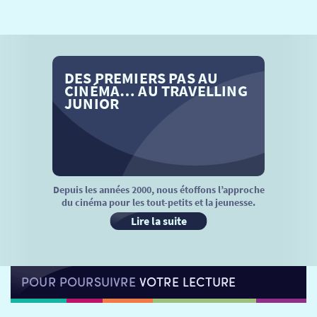
SÉANCES SPÉCIALES
RETOUR
TARIFS
RETOUR
RETOUR
DES PREMIERS PAS AU
LA SÉLECTION DES AMIS DU CINÉMA & LES FILMS
THÉ CINÉ
RETOUR
CINÉMA… AU TRAVELLING
D’ACTUALITÉS
JUNIOR
ATELIERS PRATIQUES
HISTORIQUE
NOS SALLES
FILMS
RÉTRO VISION
LES DISPOSITIFS NATIONAUX
VISITE DE CABINE
ADHÉRER
LE REX
Depuis les années 2000, nous étoffons l’approche
du cinéma pour les tout-petits et la jeunesse.
HORAIRES
LA PROG QUI OSE
LES ATELIERS EN CLASSE
Lire la suite
STAGES VIDÉO
PARTENAIRES
LE DORON
POUR POURSUIVRE
VOTRE LECTURE
JEUNESSE
MON COMPTE