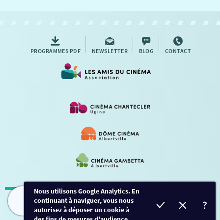
NOUS CONTACTER
AUTRES RENDEZ-VOUS
PROGRAMMES PDF
NEWSLETTER
BLOG
CONTACT
Nous utilisons Google Analytics. En
continuant à naviguer, vous nous
Mentions légales
-
Contact
FILMS
HORAIRES
EVÈNEMENTS
TARIFS
autorisez à déposer un cookie à
des fins de mesures d'audience.
Conception et développement
Créalp
-
Inscription
-
Connexion