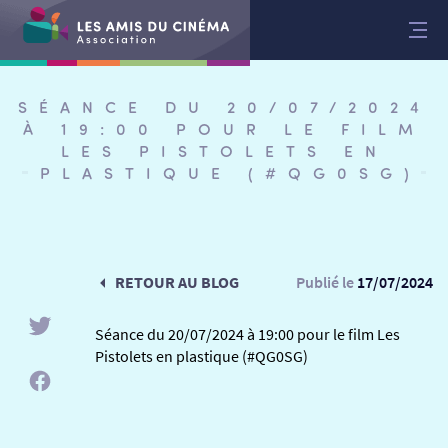
Aller
au
contenu
SÉANCE DU 20/07/2024
À 19:00 POUR LE FILM
LES PISTOLETS EN
PLASTIQUE (#QG0SG)
RETOUR AU BLOG
Publié le
17/07/2024
Séance du 20/07/2024 à 19:00 pour le film Les
Pistolets en plastique (#QG0SG)
RETOUR
RETOUR