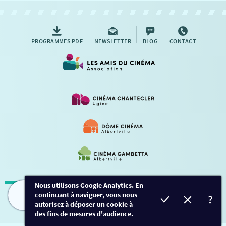
AUTRES RENDEZ-VOUS
PROGRAMMES PDF
NEWSLETTER
BLOG
CONTACT
Nous utilisons Google Analytics. En
continuant à naviguer, vous nous
Mentions légales
-
Contact
FILMS
HORAIRES
EVÈNEMENTS
TARIFS
autorisez à déposer un cookie à
des fins de mesures d'audience.
Conception et développement
Créalp
-
Inscription
-
Connexion
Ce site est protégé par Google ReCaptcha. -
Confidentialité
-
Conditions