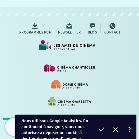
NOUS CONTACTER
AUTRES RENDEZ-VOUS
PROGRAMMES PDF
NEWSLETTER
BLOG
CONTACT
Nous utilisons Google Analytics. En
continuant à naviguer, vous nous
Mentions légales
-
Contact
FILMS
HORAIRES
EVÈNEMENTS
TARIFS
autorisez à déposer un cookie à
des fins de mesures d'audience.
Conception et développement
Créalp
-
Inscription
-
Connexion