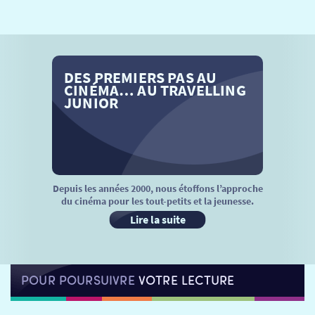
SÉANCES SPÉCIALES
RETOUR
TARIFS
RETOUR
RETOUR
DES PREMIERS PAS AU
LA SÉLECTION DES AMIS DU CINÉMA & LES FILMS
THÉ CINÉ
RETOUR
CINÉMA… AU TRAVELLING
D’ACTUALITÉS
JUNIOR
ATELIERS PRATIQUES
HISTORIQUE
NOS SALLES
FILMS
RÉTRO VISION
LES DISPOSITIFS NATIONAUX
VISITE DE CABINE
ADHÉRER
LE REX
Depuis les années 2000, nous étoffons l’approche
du cinéma pour les tout-petits et la jeunesse.
HORAIRES
LA PROG QUI OSE
LES ATELIERS EN CLASSE
Lire la suite
STAGES VIDÉO
PARTENAIRES
LE DORON
POUR POURSUIVRE
VOTRE LECTURE
JEUNESSE
MON COMPTE