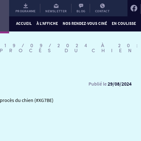
PROGRAMME
NEWSLETTER
BLOG
CONTACT
ACCUEIL
À L’AFFICHE
NOS RENDEZ-VOUS CINÉ
EN COULISSE
 19/09/2024 À 20
 PROCÈS DU CHIEN
Publié le
29/08/2024
 procès du chien (#XG7BE)