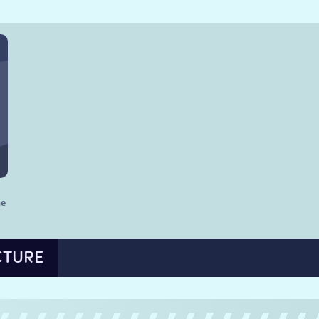
he
CTURE