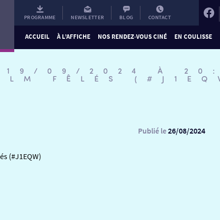
PROGRAMME
NEWSLETTER
BLOG
CONTACT
ACCUEIL
À L’AFFICHE
NOS RENDEZ-VOUS CINÉ
EN COULISSE
 19/09/2024 À 20
ILM FÊLÉS (#J1EQ
Publié le
26/08/2024
êlés (#J1EQW)