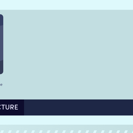
he
CTURE