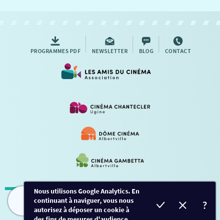
NOUS CONTACTER
AUTRES RENDEZ-VOUS
PROGRAMMES PDF
NEWSLETTER
BLOG
CONTACT
Nous utilisons Google Analytics. En
continuant à naviguer, vous nous
Mentions légales
-
Contact
FILMS
HORAIRES
EVÈNEMENTS
TARIFS
autorisez à déposer un cookie à
des fins de mesures d'audience.
Conception et développement
Créalp
-
Inscription
-
Connexion