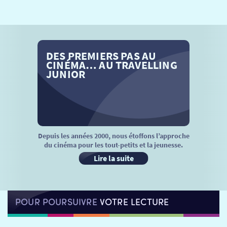
SÉANCES SPÉCIALES
RETOUR
TARIFS
RETOUR
RETOUR
DES PREMIERS PAS AU
LA SÉLECTION DES AMIS DU CINÉMA & LES FILMS
THÉ CINÉ
RETOUR
CINÉMA… AU TRAVELLING
D’ACTUALITÉS
JUNIOR
ATELIERS PRATIQUES
HISTORIQUE
NOS SALLES
FILMS
RÉTRO VISION
LES DISPOSITIFS NATIONAUX
VISITE DE CABINE
ADHÉRER
LE REX
Depuis les années 2000, nous étoffons l’approche
du cinéma pour les tout-petits et la jeunesse.
HORAIRES
LA PROG QUI OSE
LES ATELIERS EN CLASSE
Lire la suite
STAGES VIDÉO
PARTENAIRES
LE DORON
POUR POURSUIVRE
VOTRE LECTURE
JEUNESSE
MON COMPTE