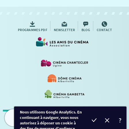
NOUS CONTACTER
AUTRES RENDEZ-VOUS
PROGRAMMES PDF
NEWSLETTER
BLOG
CONTACT
Nous utilisons Google Analytics. En
continuant à naviguer, vous nous
Mentions légales
-
Contact
FILMS
HORAIRES
EVÈNEMENTS
TARIFS
autorisez à déposer un cookie à
des fins de mesures d'audience.
Conception et développement
Créalp
-
Inscription
-
Connexion