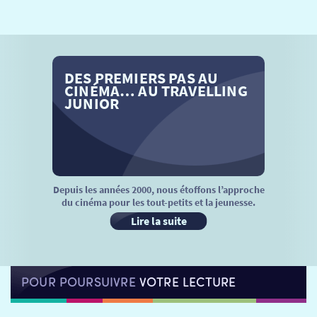
SÉANCES SPÉCIALES
RETOUR
TARIFS
RETOUR
RETOUR
DES PREMIERS PAS AU
LA SÉLECTION DES AMIS DU CINÉMA & LES FILMS
THÉ CINÉ
RETOUR
CINÉMA… AU TRAVELLING
D’ACTUALITÉS
JUNIOR
ATELIERS PRATIQUES
HISTORIQUE
NOS SALLES
FILMS
RÉTRO VISION
LES DISPOSITIFS NATIONAUX
VISITE DE CABINE
ADHÉRER
LE REX
Depuis les années 2000, nous étoffons l’approche
du cinéma pour les tout-petits et la jeunesse.
HORAIRES
LA PROG QUI OSE
LES ATELIERS EN CLASSE
Lire la suite
STAGES VIDÉO
PARTENAIRES
LE DORON
POUR POURSUIVRE
VOTRE LECTURE
JEUNESSE
MON COMPTE