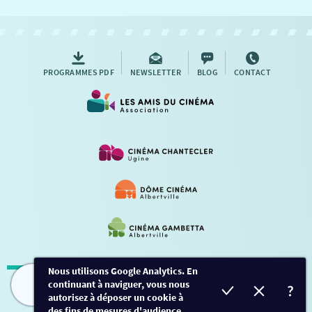
NOUS CONTACTER
AUTRES RENDEZ-VOUS
PROGRAMMES PDF
NEWSLETTER
BLOG
CONTACT
Nous utilisons Google Analytics. En
continuant à naviguer, vous nous
Mentions légales
-
Contact
FILMS
HORAIRES
EVÈNEMENTS
TARIFS
autorisez à déposer un cookie à
des fins de mesures d'audience.
Conception et développement
Créalp
-
Inscription
-
Connexion