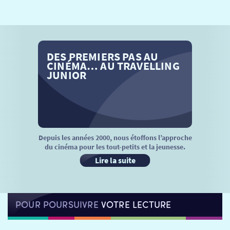
SÉANCES SPÉCIALES
RETOUR
TARIFS
RETOUR
RETOUR
DES PREMIERS PAS AU
LA SÉLECTION DES AMIS DU CINÉMA & LES FILMS
THÉ CINÉ
RETOUR
CINÉMA… AU TRAVELLING
D’ACTUALITÉS
JUNIOR
ATELIERS PRATIQUES
HISTORIQUE
NOS SALLES
FILMS
RÉTRO VISION
LES DISPOSITIFS NATIONAUX
VISITE DE CABINE
ADHÉRER
LE REX
Depuis les années 2000, nous étoffons l’approche
du cinéma pour les tout-petits et la jeunesse.
HORAIRES
LA PROG QUI OSE
LES ATELIERS EN CLASSE
Lire la suite
STAGES VIDÉO
PARTENAIRES
LE DORON
POUR POURSUIVRE
VOTRE LECTURE
JEUNESSE
MON COMPTE