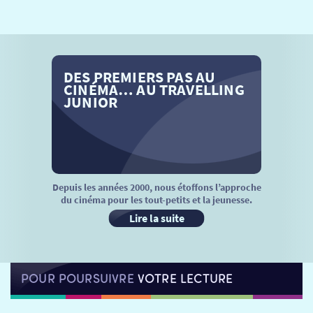
SÉANCES SPÉCIALES
RETOUR
TARIFS
RETOUR
RETOUR
DES PREMIERS PAS AU
LA SÉLECTION DES AMIS DU CINÉMA & LES FILMS
THÉ CINÉ
RETOUR
CINÉMA… AU TRAVELLING
D’ACTUALITÉS
JUNIOR
ATELIERS PRATIQUES
HISTORIQUE
NOS SALLES
FILMS
RÉTRO VISION
LES DISPOSITIFS NATIONAUX
VISITE DE CABINE
ADHÉRER
LE REX
Depuis les années 2000, nous étoffons l’approche
du cinéma pour les tout-petits et la jeunesse.
HORAIRES
LA PROG QUI OSE
LES ATELIERS EN CLASSE
Lire la suite
STAGES VIDÉO
PARTENAIRES
LE DORON
POUR POURSUIVRE
VOTRE LECTURE
JEUNESSE
MON COMPTE