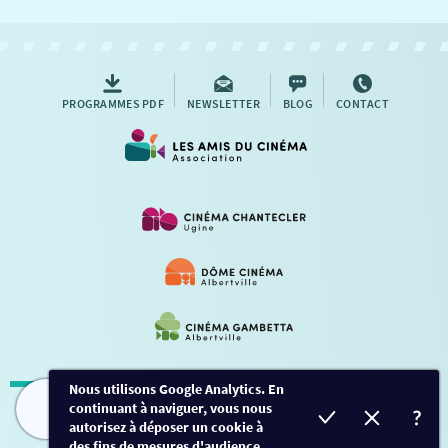
NOUS CONTACTER
AUTRES RENDEZ-VOUS
PROGRAMMES PDF
NEWSLETTER
BLOG
CONTACT
Nous utilisons Google Analytics. En
continuant à naviguer, vous nous
Mentions légales
-
Contact
FILMS
HORAIRES
EVÈNEMENTS
TARIFS
autorisez à déposer un cookie à
des fins de mesures d'audience.
Conception et développement
Créalp
-
Inscription
-
Connexion