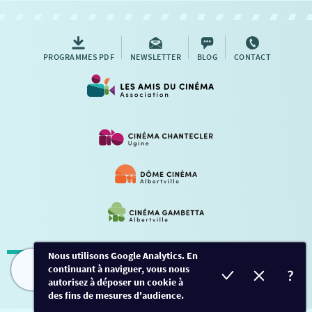
AUTRES RENDEZ-VOUS
PROGRAMMES PDF
NEWSLETTER
BLOG
CONTACT
Nous utilisons Google Analytics. En
continuant à naviguer, vous nous
Mentions légales
-
Contact
FILMS
HORAIRES
EVÈNEMENTS
TARIFS
autorisez à déposer un cookie à
des fins de mesures d'audience.
Conception et développement
Créalp
-
Inscription
-
Connexion
Ce site est protégé par Google ReCaptcha. -
Confidentialité
-
Conditions