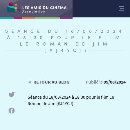
Aller
au
contenu
SÉANCE DU 18/08/2024
À 18:30 POUR LE FILM
LE ROMAN DE JIM
(#J4YCJ)
RETOUR AU BLOG
Publié le
05/08/2024
Séance du 18/08/2024 à 18:30 pour le film Le
Roman de Jim (#J4YCJ)
RETOUR
RETOUR