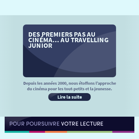
SÉANCES SPÉCIALES
RETOUR
TARIFS
RETOUR
RETOUR
DES PREMIERS PAS AU
LA SÉLECTION DES AMIS DU CINÉMA & LES FILMS
THÉ CINÉ
RETOUR
CINÉMA… AU TRAVELLING
D’ACTUALITÉS
JUNIOR
ATELIERS PRATIQUES
HISTORIQUE
NOS SALLES
FILMS
RÉTRO VISION
LES DISPOSITIFS NATIONAUX
VISITE DE CABINE
ADHÉRER
LE REX
Depuis les années 2000, nous étoffons l’approche
du cinéma pour les tout-petits et la jeunesse.
HORAIRES
LA PROG QUI OSE
LES ATELIERS EN CLASSE
Lire la suite
STAGES VIDÉO
PARTENAIRES
LE DORON
POUR POURSUIVRE
VOTRE LECTURE
JEUNESSE
MON COMPTE