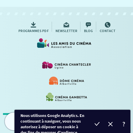
NOUS CONTACTER
AUTRES RENDEZ-VOUS
PROGRAMMES PDF
NEWSLETTER
BLOG
CONTACT
Nous utilisons Google Analytics. En
continuant à naviguer, vous nous
Mentions légales
-
Contact
FILMS
HORAIRES
EVÈNEMENTS
TARIFS
autorisez à déposer un cookie à
des fins de mesures d'audience.
Conception et développement
Créalp
-
Inscription
-
Connexion