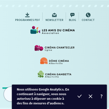
AUTRES RENDEZ-VOUS
PROGRAMMES PDF
NEWSLETTER
BLOG
CONTACT
Nous utilisons Google Analytics. En
continuant à naviguer, vous nous
Mentions légales
-
Contact
FILMS
HORAIRES
EVÈNEMENTS
TARIFS
autorisez à déposer un cookie à
des fins de mesures d'audience.
Conception et développement
Créalp
-
Inscription
-
Connexion
Ce site est protégé par Google ReCaptcha. -
Confidentialité
-
Conditions