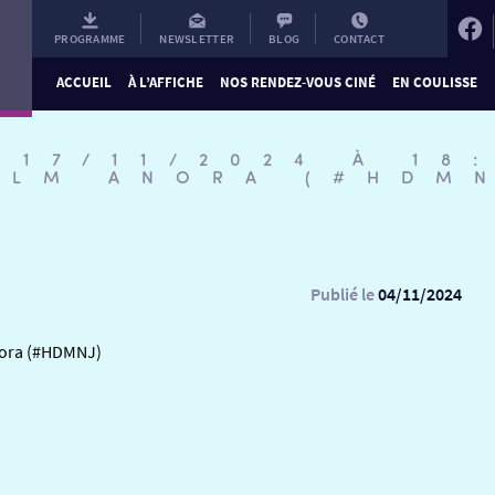
PROGRAMME
NEWSLETTER
BLOG
CONTACT
ACCUEIL
À L’AFFICHE
NOS RENDEZ-VOUS CINÉ
EN COULISSE
 17/11/2024 À 18
ILM ANORA (#HDM
Publié le
04/11/2024
Anora (#HDMNJ)