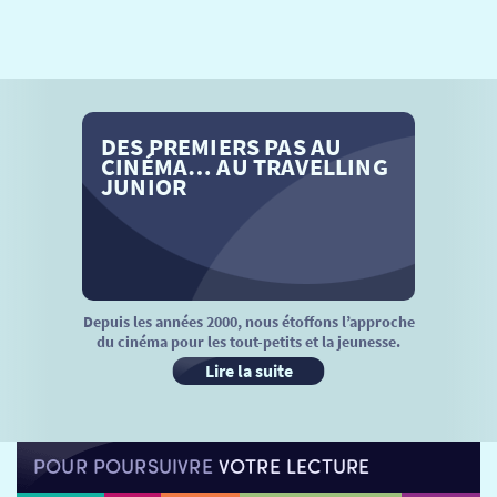
SÉANCES SPÉCIALES
RETOUR
TARIFS
RETOUR
RETOUR
LA SÉLECTION DES AMIS DU CINÉMA & LES FILMS
DES PREMIERS PAS AU
THÉ CINÉ
RETOUR
D’ACTUALITÉS
CINÉMA… AU TRAVELLING
JUNIOR
ATELIERS PRATIQUES
HISTORIQUE
NOS SALLES
FILMS
RÉTRO VISION
LES DISPOSITIFS NATIONAUX
VISITE DE CABINE
ADHÉRER
LE REX
Depuis les années 2000, nous étoffons l’approche
du cinéma pour les tout-petits et la jeunesse.
HORAIRES
LA PROG QUI OSE
LES ATELIERS EN CLASSE
Lire la suite
STAGES VIDÉO
PARTENAIRES
LE DORON
POUR POURSUIVRE
VOTRE LECTURE
JEUNESSE
MON COMPTE