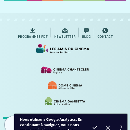
NOUS CONTACTER
AUTRES RENDEZ-VOUS
PROGRAMMES PDF
NEWSLETTER
BLOG
CONTACT
Nous utilisons Google Analytics. En
continuant à naviguer, vous nous
Mentions légales
-
Contact
FILMS
HORAIRES
EVÈNEMENTS
TARIFS