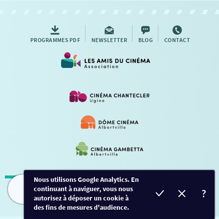
AUTRES RENDEZ-VOUS
PROGRAMMES PDF
NEWSLETTER
BLOG
CONTACT
Nous utilisons Google Analytics. En
continuant à naviguer, vous nous
Mentions légales
-
Contact
FILMS
HORAIRES
EVÈNEMENTS
TARIFS
autorisez à déposer un cookie à
des fins de mesures d'audience.
Conception et développement
Créalp
-
Inscription
-
Connexion
Ce site est protégé par Google ReCaptcha. -
Confidentialité
-
Conditions