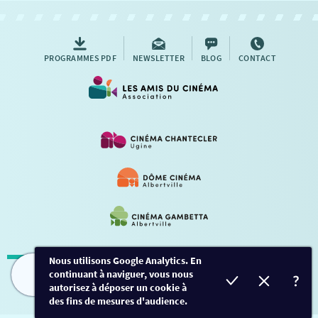
AUTRES RENDEZ-VOUS
PROGRAMMES PDF
NEWSLETTER
BLOG
CONTACT
Nous utilisons Google Analytics. En
continuant à naviguer, vous nous
Mentions légales
-
Contact
FILMS
HORAIRES
EVÈNEMENTS
TARIFS
autorisez à déposer un cookie à
des fins de mesures d'audience.
Conception et développement
Créalp
-
Inscription
-
Connexion
Ce site est protégé par Google ReCaptcha. -
Confidentialité
-
Conditions