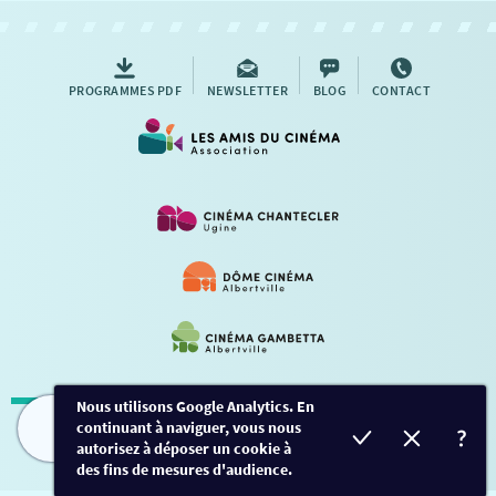
AUTRES RENDEZ-VOUS
PROGRAMMES PDF
NEWSLETTER
BLOG
CONTACT
Nous utilisons Google Analytics. En
continuant à naviguer, vous nous
Mentions légales
-
Contact
FILMS
HORAIRES
EVÈNEMENTS
TARIFS
autorisez à déposer un cookie à
des fins de mesures d'audience.
Conception et développement
Créalp
-
Inscription
-
Connexion
Ce site est protégé par Google ReCaptcha. -
Confidentialité
-
Conditions