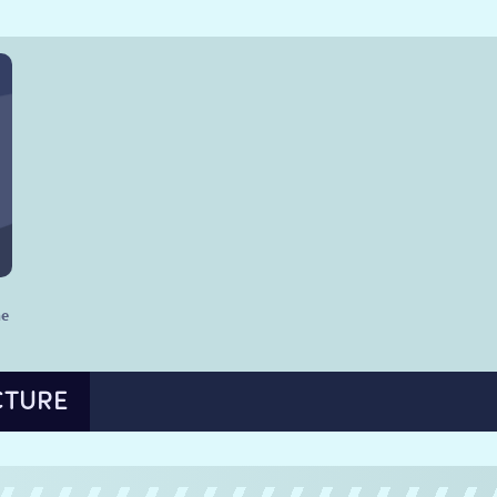
he
CTURE