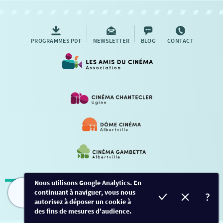
AUTRES RENDEZ-VOUS
PROGRAMMES PDF
NEWSLETTER
BLOG
CONTACT
Nous utilisons Google Analytics. En
continuant à naviguer, vous nous
Mentions légales
-
Contact
FILMS
HORAIRES
EVÈNEMENTS
TARIFS
autorisez à déposer un cookie à
des fins de mesures d'audience.
Conception et développement
Créalp
-
Inscription
-
Connexion
Ce site est protégé par Google ReCaptcha. -
Confidentialité
-
Conditions