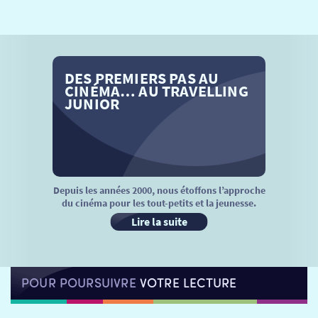
SÉANCES SPÉCIALES
RETOUR
TARIFS
RETOUR
RETOUR
DES PREMIERS PAS AU
LA SÉLECTION DES AMIS DU CINÉMA & LES FILMS
THÉ CINÉ
RETOUR
CINÉMA… AU TRAVELLING
D’ACTUALITÉS
JUNIOR
ATELIERS PRATIQUES
HISTORIQUE
NOS SALLES
FILMS
RÉTRO VISION
LES DISPOSITIFS NATIONAUX
VISITE DE CABINE
ADHÉRER
LE REX
Depuis les années 2000, nous étoffons l’approche
du cinéma pour les tout-petits et la jeunesse.
HORAIRES
LA PROG QUI OSE
LES ATELIERS EN CLASSE
Lire la suite
STAGES VIDÉO
PARTENAIRES
LE DORON
POUR POURSUIVRE
VOTRE LECTURE
JEUNESSE
MON COMPTE