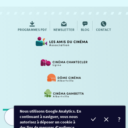
NOUS CONTACTER
AUTRES RENDEZ-VOUS
PROGRAMMES PDF
NEWSLETTER
BLOG
CONTACT
Nous utilisons Google Analytics. En
continuant à naviguer, vous nous
Mentions légales
-
Contact
FILMS
HORAIRES
EVÈNEMENTS
TARIFS
autorisez à déposer un cookie à
des fins de mesures d'audience.
Conception et développement
Créalp
-
Inscription
-
Connexion