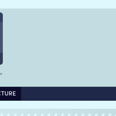
he
CTURE