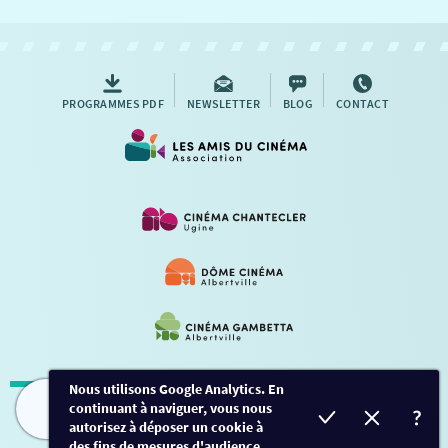
NOUS CONTACTER
AUTRES RENDEZ-VOUS
PROGRAMMES PDF
NEWSLETTER
BLOG
CONTACT
Nous utilisons Google Analytics. En
continuant à naviguer, vous nous
Mentions légales
-
Contact
FILMS
HORAIRES
EVÈNEMENTS
TARIFS
autorisez à déposer un cookie à
des fins de mesures d'audience.
Conception et développement
Créalp
-
Inscription
-
Connexion