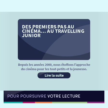
SÉANCES SPÉCIALES
RETOUR
TARIFS
RETOUR
RETOUR
DES PREMIERS PAS AU
LA SÉLECTION DES AMIS DU CINÉMA & LES FILMS
THÉ CINÉ
RETOUR
CINÉMA… AU TRAVELLING
D’ACTUALITÉS
JUNIOR
ATELIERS PRATIQUES
HISTORIQUE
NOS SALLES
FILMS
RÉTRO VISION
LES DISPOSITIFS NATIONAUX
VISITE DE CABINE
ADHÉRER
LE REX
Depuis les années 2000, nous étoffons l’approche
du cinéma pour les tout-petits et la jeunesse.
HORAIRES
LA PROG QUI OSE
LES ATELIERS EN CLASSE
Lire la suite
STAGES VIDÉO
PARTENAIRES
LE DORON
POUR POURSUIVRE
VOTRE LECTURE
JEUNESSE
MON COMPTE