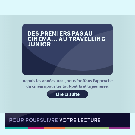
SÉANCES SPÉCIALES
RETOUR
TARIFS
RETOUR
RETOUR
DES PREMIERS PAS AU
LA SÉLECTION DES AMIS DU CINÉMA & LES FILMS
THÉ CINÉ
RETOUR
CINÉMA… AU TRAVELLING
D’ACTUALITÉS
JUNIOR
ATELIERS PRATIQUES
HISTORIQUE
NOS SALLES
FILMS
RÉTRO VISION
LES DISPOSITIFS NATIONAUX
VISITE DE CABINE
ADHÉRER
LE REX
Depuis les années 2000, nous étoffons l’approche
du cinéma pour les tout-petits et la jeunesse.
HORAIRES
LA PROG QUI OSE
LES ATELIERS EN CLASSE
Lire la suite
STAGES VIDÉO
PARTENAIRES
LE DORON
POUR POURSUIVRE
VOTRE LECTURE
JEUNESSE
MON COMPTE