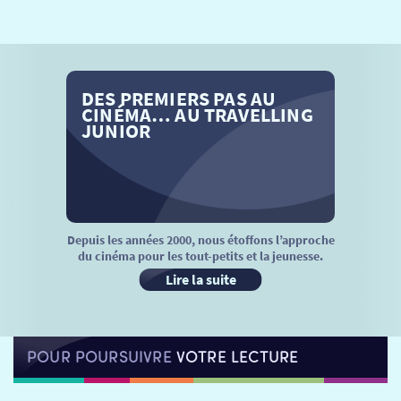
SÉANCES SPÉCIALES
RETOUR
TARIFS
RETOUR
RETOUR
DES PREMIERS PAS AU
LA SÉLECTION DES AMIS DU CINÉMA & LES FILMS
THÉ CINÉ
RETOUR
CINÉMA… AU TRAVELLING
D’ACTUALITÉS
JUNIOR
ATELIERS PRATIQUES
HISTORIQUE
NOS SALLES
FILMS
RÉTRO VISION
LES DISPOSITIFS NATIONAUX
VISITE DE CABINE
ADHÉRER
LE REX
Depuis les années 2000, nous étoffons l’approche
du cinéma pour les tout-petits et la jeunesse.
HORAIRES
LA PROG QUI OSE
LES ATELIERS EN CLASSE
Lire la suite
STAGES VIDÉO
PARTENAIRES
LE DORON
POUR POURSUIVRE
VOTRE LECTURE
JEUNESSE
MON COMPTE