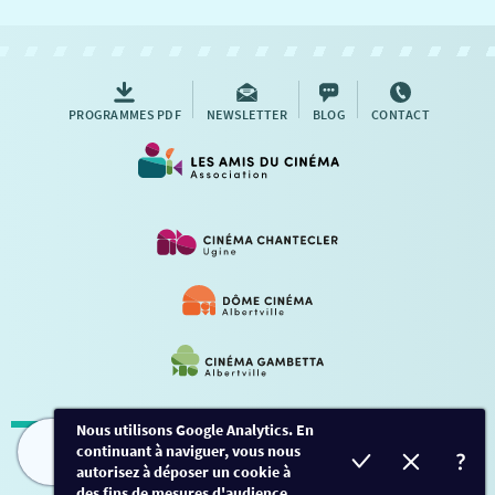
NOUS CONTACTER
AUTRES RENDEZ-VOUS
PROGRAMMES PDF
NEWSLETTER
BLOG
CONTACT
Nous utilisons Google Analytics. En
continuant à naviguer, vous nous
Mentions légales
-
Contact
FILMS
HORAIRES
EVÈNEMENTS
TARIFS
autorisez à déposer un cookie à
des fins de mesures d'audience.
Conception et développement
Créalp
-
Inscription
-
Connexion