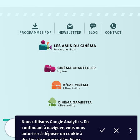
NOUS CONTACTER
AUTRES RENDEZ-VOUS
PROGRAMMES PDF
NEWSLETTER
BLOG
CONTACT
Nous utilisons Google Analytics. En
continuant à naviguer, vous nous
Mentions légales
-
Contact
FILMS
HORAIRES
EVÈNEMENTS
TARIFS
autorisez à déposer un cookie à
des fins de mesures d'audience.
Conception et développement
Créalp
-
Inscription
-
Connexion