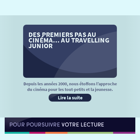
SÉANCES SPÉCIALES
RETOUR
TARIFS
RETOUR
RETOUR
DES PREMIERS PAS AU
LA SÉLECTION DES AMIS DU CINÉMA & LES FILMS
THÉ CINÉ
RETOUR
CINÉMA… AU TRAVELLING
D’ACTUALITÉS
JUNIOR
ATELIERS PRATIQUES
HISTORIQUE
NOS SALLES
FILMS
RÉTRO VISION
LES DISPOSITIFS NATIONAUX
VISITE DE CABINE
ADHÉRER
LE REX
Depuis les années 2000, nous étoffons l’approche
du cinéma pour les tout-petits et la jeunesse.
HORAIRES
LA PROG QUI OSE
LES ATELIERS EN CLASSE
Lire la suite
STAGES VIDÉO
PARTENAIRES
LE DORON
POUR POURSUIVRE
VOTRE LECTURE
JEUNESSE
MON COMPTE