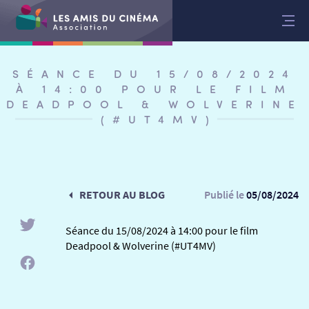
Aller
au
contenu
SÉANCE DU 15/08/2024
À 14:00 POUR LE FILM
DEADPOOL & WOLVERINE
(#UT4MV)
RETOUR AU BLOG
Publié le
05/08/2024
Séance du 15/08/2024 à 14:00 pour le film
Deadpool & Wolverine (#UT4MV)
RETOUR
RETOUR