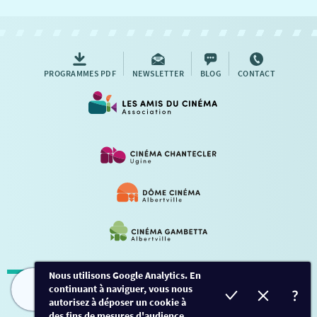
NOUS CONTACTER
AUTRES RENDEZ-VOUS
PROGRAMMES PDF
NEWSLETTER
BLOG
CONTACT
Nous utilisons Google Analytics. En
continuant à naviguer, vous nous
Mentions légales
-
Contact
FILMS
HORAIRES
EVÈNEMENTS
TARIFS
autorisez à déposer un cookie à
des fins de mesures d'audience.
Conception et développement
Créalp
-
Inscription
-
Connexion