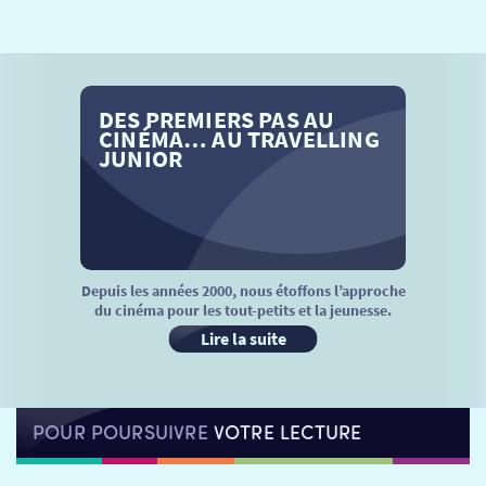
SÉANCES SPÉCIALES
RETOUR
TARIFS
RETOUR
RETOUR
DES PREMIERS PAS AU
LA SÉLECTION DES AMIS DU CINÉMA & LES FILMS
THÉ CINÉ
RETOUR
CINÉMA… AU TRAVELLING
D’ACTUALITÉS
JUNIOR
ATELIERS PRATIQUES
HISTORIQUE
NOS SALLES
FILMS
RÉTRO VISION
LES DISPOSITIFS NATIONAUX
VISITE DE CABINE
ADHÉRER
LE REX
Depuis les années 2000, nous étoffons l’approche
du cinéma pour les tout-petits et la jeunesse.
HORAIRES
LA PROG QUI OSE
LES ATELIERS EN CLASSE
Lire la suite
STAGES VIDÉO
PARTENAIRES
LE DORON
POUR POURSUIVRE
VOTRE LECTURE
JEUNESSE
MON COMPTE