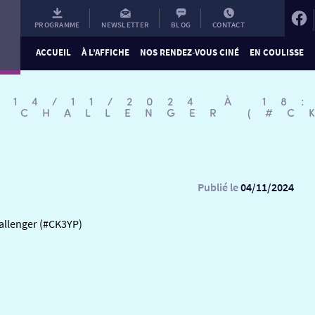
PROGRAMME
NEWSLETTER
BLOG
CONTACT
ACCUEIL
À L’AFFICHE
NOS RENDEZ-VOUS CINÉ
EN COULISSE
 14/11/2024 À 18
M CHALLENGER (#C
Publié le
04/11/2024
allenger (#CK3YP)