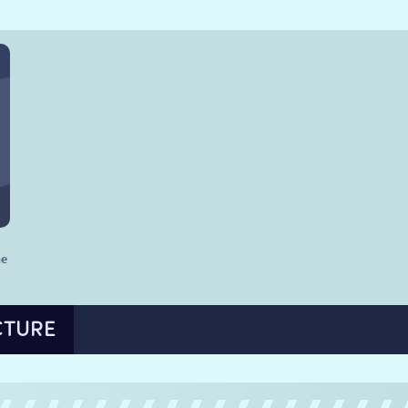
he
CTURE