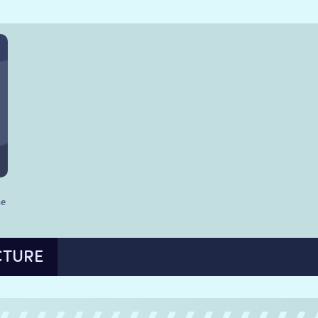
he
CTURE