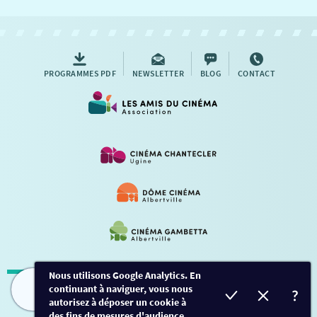
NOUS CONTACTER
AUTRES RENDEZ-VOUS
PROGRAMMES PDF
NEWSLETTER
BLOG
CONTACT
Nous utilisons Google Analytics. En
continuant à naviguer, vous nous
Mentions légales
-
Contact
FILMS
HORAIRES
EVÈNEMENTS
TARIFS
autorisez à déposer un cookie à
des fins de mesures d'audience.
Conception et développement
Créalp
-
Inscription
-
Connexion