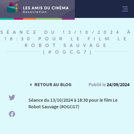
Aller
au
contenu
SÉANCE DU 13/10/2024 À
18:30 POUR LE FILM LE
ROBOT SAUVAGE
(#OGCG7)
RETOUR AU BLOG
Publié le
24/09/2024
Séance du 13/10/2024 à 18:30 pour le film Le
Robot Sauvage (#OGCG7)
RETOUR
RETOUR