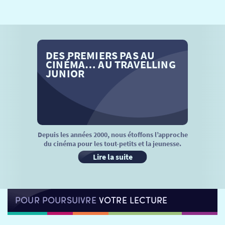
SÉANCES SPÉCIALES
RETOUR
TARIFS
RETOUR
RETOUR
DES PREMIERS PAS AU
LA SÉLECTION DES AMIS DU CINÉMA & LES FILMS
THÉ CINÉ
RETOUR
CINÉMA… AU TRAVELLING
D’ACTUALITÉS
JUNIOR
ATELIERS PRATIQUES
HISTORIQUE
NOS SALLES
FILMS
RÉTRO VISION
LES DISPOSITIFS NATIONAUX
VISITE DE CABINE
ADHÉRER
LE REX
Depuis les années 2000, nous étoffons l’approche
du cinéma pour les tout-petits et la jeunesse.
HORAIRES
LA PROG QUI OSE
LES ATELIERS EN CLASSE
Lire la suite
STAGES VIDÉO
PARTENAIRES
LE DORON
POUR POURSUIVRE
VOTRE LECTURE
JEUNESSE
MON COMPTE