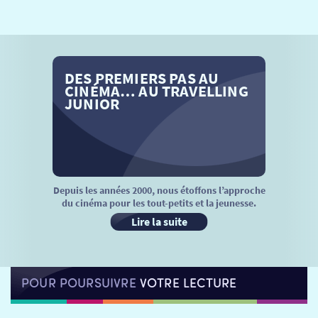
SÉANCES SPÉCIALES
RETOUR
TARIFS
RETOUR
RETOUR
DES PREMIERS PAS AU
LA SÉLECTION DES AMIS DU CINÉMA & LES FILMS
THÉ CINÉ
RETOUR
CINÉMA… AU TRAVELLING
D’ACTUALITÉS
JUNIOR
ATELIERS PRATIQUES
HISTORIQUE
NOS SALLES
FILMS
RÉTRO VISION
LES DISPOSITIFS NATIONAUX
VISITE DE CABINE
ADHÉRER
LE REX
Depuis les années 2000, nous étoffons l’approche
du cinéma pour les tout-petits et la jeunesse.
HORAIRES
LA PROG QUI OSE
LES ATELIERS EN CLASSE
Lire la suite
STAGES VIDÉO
PARTENAIRES
LE DORON
POUR POURSUIVRE
VOTRE LECTURE
JEUNESSE
MON COMPTE