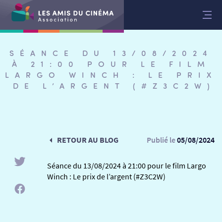
Aller
au
contenu
SÉANCE DU 13/08/2024
À 21:00 POUR LE FILM
LARGO WINCH : LE PRIX
DE L’ARGENT (#Z3C2W)
RETOUR AU BLOG
Publié le
05/08/2024
Séance du 13/08/2024 à 21:00 pour le film Largo
Winch : Le prix de l’argent (#Z3C2W)
RETOUR
RETOUR