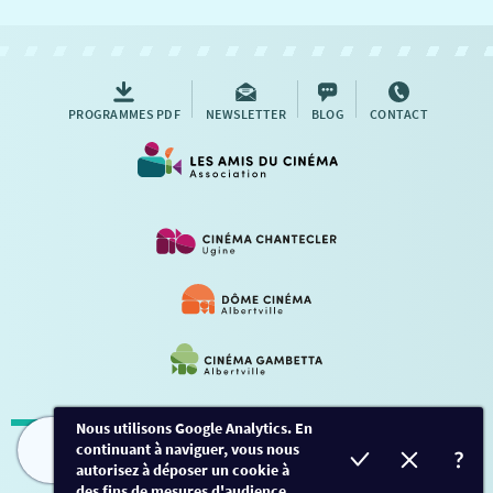
NOUS CONTACTER
AUTRES RENDEZ-VOUS
PROGRAMMES PDF
NEWSLETTER
BLOG
CONTACT
Nous utilisons Google Analytics. En
continuant à naviguer, vous nous
Mentions légales
-
Contact
FILMS
HORAIRES
EVÈNEMENTS
TARIFS
autorisez à déposer un cookie à
des fins de mesures d'audience.
Conception et développement
Créalp
-
Inscription
-
Connexion