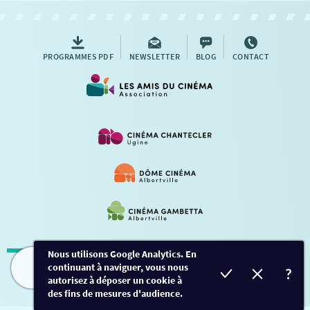
AUTRES RENDEZ-VOUS
PROGRAMMES PDF
NEWSLETTER
BLOG
CONTACT
Nous utilisons Google Analytics. En
continuant à naviguer, vous nous
Mentions légales
-
Contact
FILMS
HORAIRES
EVÈNEMENTS
TARIFS
autorisez à déposer un cookie à
des fins de mesures d'audience.
Conception et développement
Créalp
-
Inscription
-
Connexion
Ce site est protégé par Google ReCaptcha. -
Confidentialité
-
Conditions