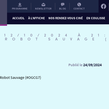
PROGRAMME
NEWSLETTER
BLOG
CONTACT
ACCUEIL
À L’AFFICHE
NOS RENDEZ-VOUS CINÉ
EN COULISSE
 12/10/2024 À 21
E ROBOT SAUVAGE 
Publié le
24/09/2024
e Robot Sauvage (#OGCG7)