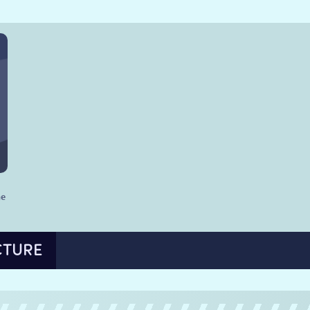
he
CTURE