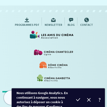
NOUS CONTACTER
AUTRES RENDEZ-VOUS
PROGRAMMES PDF
NEWSLETTER
BLOG
CONTACT
Nous utilisons Google Analytics. En
continuant à naviguer, vous nous
Mentions légales
-
Contact
FILMS
HORAIRES
EVÈNEMENTS
TARIFS
autorisez à déposer un cookie à
des fins de mesures d'audience.
Conception et développement
Créalp
-
Inscription
-
Connexion