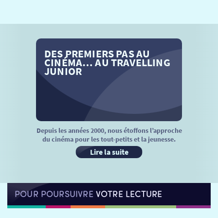
SÉANCES SPÉCIALES
RETOUR
TARIFS
RETOUR
RETOUR
DES PREMIERS PAS AU
LA SÉLECTION DES AMIS DU CINÉMA & LES FILMS
THÉ CINÉ
RETOUR
CINÉMA… AU TRAVELLING
D’ACTUALITÉS
JUNIOR
ATELIERS PRATIQUES
HISTORIQUE
NOS SALLES
FILMS
RÉTRO VISION
LES DISPOSITIFS NATIONAUX
VISITE DE CABINE
ADHÉRER
LE REX
Depuis les années 2000, nous étoffons l’approche
du cinéma pour les tout-petits et la jeunesse.
HORAIRES
LA PROG QUI OSE
LES ATELIERS EN CLASSE
Lire la suite
STAGES VIDÉO
PARTENAIRES
LE DORON
POUR POURSUIVRE
VOTRE LECTURE
JEUNESSE
MON COMPTE