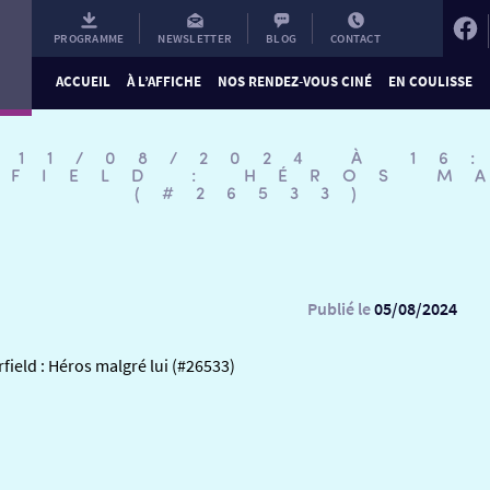
PROGRAMME
NEWSLETTER
BLOG
CONTACT
ACCUEIL
À L’AFFICHE
NOS RENDEZ-VOUS CINÉ
EN COULISSE
 11/08/2024 À 16
RFIELD : HÉROS M
(#26533)
Publié le
05/08/2024
field : Héros malgré lui (#26533)