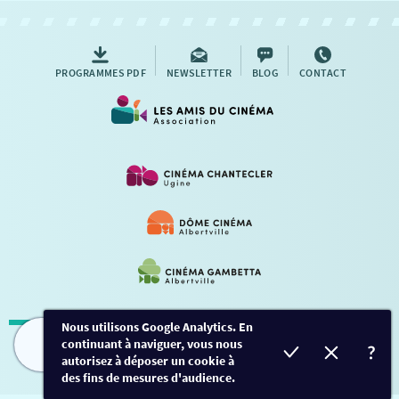
AUTRES RENDEZ-VOUS
PROGRAMMES PDF
NEWSLETTER
BLOG
CONTACT
Nous utilisons Google Analytics. En
continuant à naviguer, vous nous
Mentions légales
-
Contact
FILMS
HORAIRES
EVÈNEMENTS
TARIFS
autorisez à déposer un cookie à
des fins de mesures d'audience.
Conception et développement
Créalp
-
Inscription
-
Connexion
Ce site est protégé par Google ReCaptcha. -
Confidentialité
-
Conditions