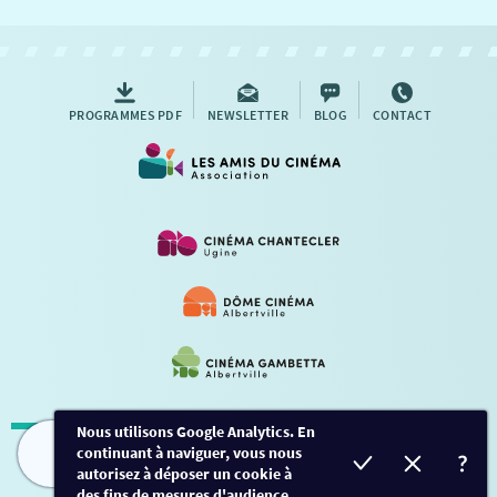
NOUS CONTACTER
AUTRES RENDEZ-VOUS
PROGRAMMES PDF
NEWSLETTER
BLOG
CONTACT
Nous utilisons Google Analytics. En
continuant à naviguer, vous nous
Mentions légales
-
Contact
FILMS
HORAIRES
EVÈNEMENTS
TARIFS
autorisez à déposer un cookie à
des fins de mesures d'audience.
Conception et développement
Créalp
-
Inscription
-
Connexion