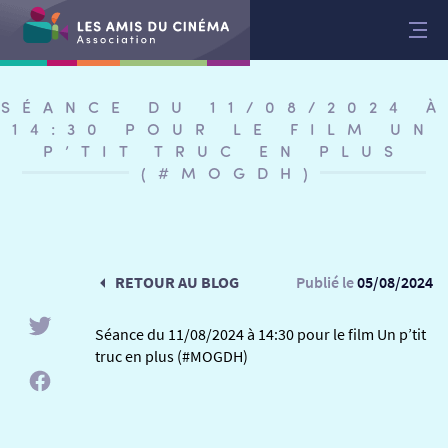
Aller
au
contenu
SÉANCE DU 11/08/2024 À
14:30 POUR LE FILM UN
P’TIT TRUC EN PLUS
(#MOGDH)
RETOUR AU BLOG
Publié le
05/08/2024
Séance du 11/08/2024 à 14:30 pour le film Un p’tit
truc en plus (#MOGDH)
RETOUR
RETOUR