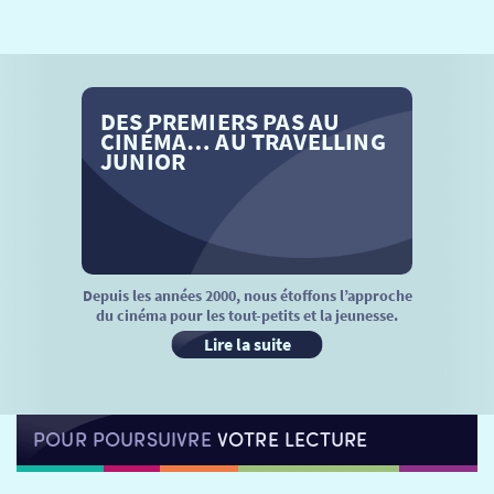
SÉANCES SPÉCIALES
RETOUR
TARIFS
RETOUR
RETOUR
DES PREMIERS PAS AU
LA SÉLECTION DES AMIS DU CINÉMA & LES FILMS
THÉ CINÉ
RETOUR
CINÉMA… AU TRAVELLING
D’ACTUALITÉS
JUNIOR
ATELIERS PRATIQUES
HISTORIQUE
NOS SALLES
FILMS
RÉTRO VISION
LES DISPOSITIFS NATIONAUX
VISITE DE CABINE
ADHÉRER
LE REX
Depuis les années 2000, nous étoffons l’approche
du cinéma pour les tout-petits et la jeunesse.
HORAIRES
LA PROG QUI OSE
LES ATELIERS EN CLASSE
Lire la suite
STAGES VIDÉO
PARTENAIRES
LE DORON
POUR POURSUIVRE
VOTRE LECTURE
JEUNESSE
MON COMPTE