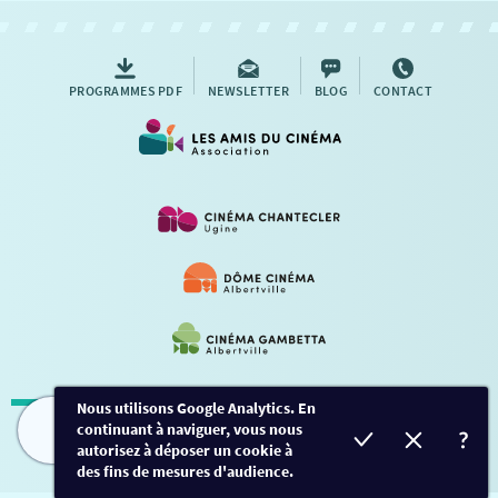
AUTRES RENDEZ-VOUS
PROGRAMMES PDF
NEWSLETTER
BLOG
CONTACT
Nous utilisons Google Analytics. En
continuant à naviguer, vous nous
Mentions légales
-
Contact
FILMS
HORAIRES
EVÈNEMENTS
TARIFS
autorisez à déposer un cookie à
des fins de mesures d'audience.
Conception et développement
Créalp
-
Inscription
-
Connexion
Ce site est protégé par Google ReCaptcha. -
Confidentialité
-
Conditions