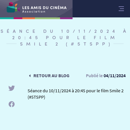
Aller
au
contenu
SÉANCE DU 10/11/2024 À
20:45 POUR LE FILM
SMILE 2 (#5TSPP)
RETOUR AU BLOG
Publié le
04/11/2024
Séance du 10/11/2024 à 20:45 pour le film Smile 2
(#5TSPP)
RETOUR
RETOUR