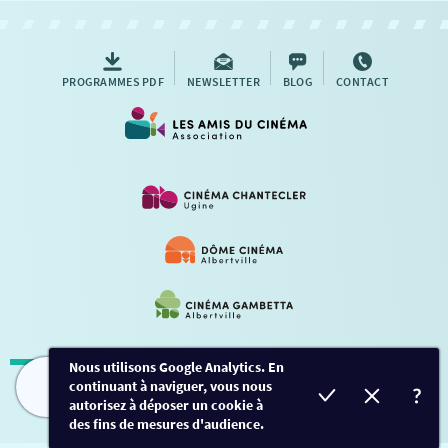
AUTRES RENDEZ-VOUS
PROGRAMMES PDF
NEWSLETTER
BLOG
CONTACT
Nous utilisons Google Analytics. En
continuant à naviguer, vous nous
Mentions légales
-
Contact
FILMS
HORAIRES
EVÈNEMENTS
TARIFS
autorisez à déposer un cookie à
des fins de mesures d'audience.
Conception et développement
Créalp
-
Inscription
-
Connexion
Ce site est protégé par Google ReCaptcha. -
Confidentialité
-
Conditions