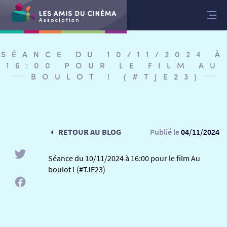
Aller
au
contenu
SÉANCE DU 10/11/2024 À
16:00 POUR LE FILM AU
BOULOT ! (#TJE23)
RETOUR AU BLOG
Publié le
04/11/2024
Séance du 10/11/2024 à 16:00 pour le film Au
boulot ! (#TJE23)
RETOUR
RETOUR