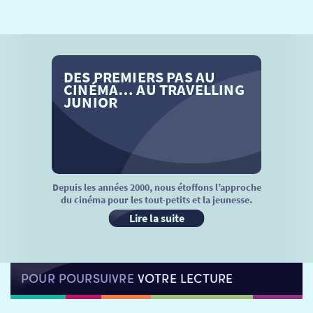
SÉANCES SPÉCIALES
RETOUR
TARIFS
RETOUR
RETOUR
DES PREMIERS PAS AU
LA SÉLECTION DES AMIS DU CINÉMA & LES FILMS
THÉ CINÉ
RETOUR
CINÉMA… AU TRAVELLING
D’ACTUALITÉS
JUNIOR
ATELIERS PRATIQUES
HISTORIQUE
NOS SALLES
FILMS
RÉTRO VISION
LES DISPOSITIFS NATIONAUX
VISITE DE CABINE
ADHÉRER
LE REX
Depuis les années 2000, nous étoffons l’approche
du cinéma pour les tout-petits et la jeunesse.
HORAIRES
LA PROG QUI OSE
LES ATELIERS EN CLASSE
Lire la suite
STAGES VIDÉO
PARTENAIRES
LE DORON
POUR POURSUIVRE
VOTRE LECTURE
JEUNESSE
MON COMPTE