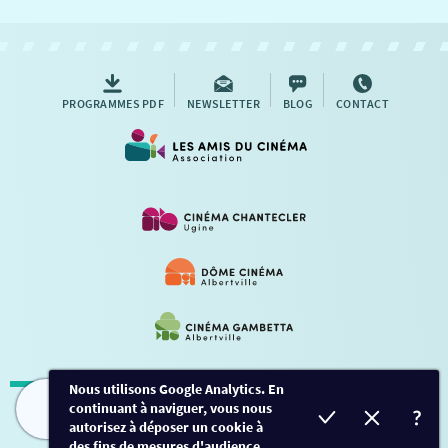
NOUS CONTACTER
AUTRES RENDEZ-VOUS
PROGRAMMES PDF
NEWSLETTER
BLOG
CONTACT
Nous utilisons Google Analytics. En
continuant à naviguer, vous nous
Mentions légales
-
Contact
FILMS
HORAIRES
EVÈNEMENTS
TARIFS
autorisez à déposer un cookie à
des fins de mesures d'audience.
Conception et développement
Créalp
-
Inscription
-
Connexion