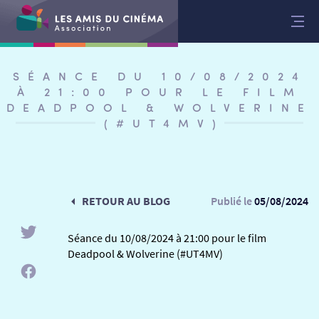
Aller
au
contenu
SÉANCE DU 10/08/2024
À 21:00 POUR LE FILM
DEADPOOL & WOLVERINE
(#UT4MV)
RETOUR AU BLOG
Publié le
05/08/2024
Séance du 10/08/2024 à 21:00 pour le film
Deadpool & Wolverine (#UT4MV)
RETOUR
RETOUR