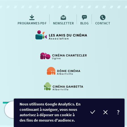
AUTRES RENDEZ-VOUS
PROGRAMMES PDF
NEWSLETTER
BLOG
CONTACT
Nous utilisons Google Analytics. En
continuant à naviguer, vous nous
Mentions légales
-
Contact
FILMS
HORAIRES
EVÈNEMENTS
TARIFS
autorisez à déposer un cookie à
des fins de mesures d'audience.
Conception et développement
Créalp
-
Inscription
-
Connexion
Ce site est protégé par Google ReCaptcha. -
Confidentialité
-
Conditions