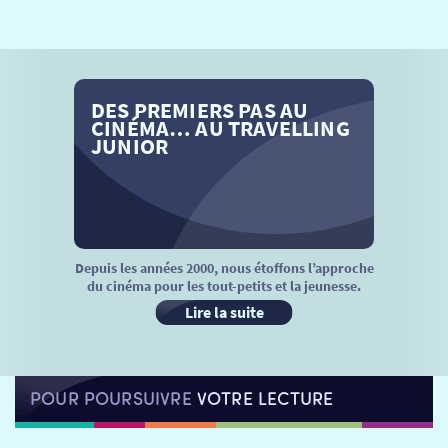
SÉANCES SPÉCIALES
RETOUR
TARIFS
RETOUR
RETOUR
DES PREMIERS PAS AU
LA SÉLECTION DES AMIS DU CINÉMA & LES FILMS
THÉ CINÉ
RETOUR
CINÉMA… AU TRAVELLING
D’ACTUALITÉS
JUNIOR
ATELIERS PRATIQUES
HISTORIQUE
NOS SALLES
FILMS
RÉTRO VISION
LES DISPOSITIFS NATIONAUX
VISITE DE CABINE
ADHÉRER
LE REX
Depuis les années 2000, nous étoffons l’approche
du cinéma pour les tout-petits et la jeunesse.
HORAIRES
LA PROG QUI OSE
LES ATELIERS EN CLASSE
Lire la suite
STAGES VIDÉO
PARTENAIRES
LE DORON
POUR POURSUIVRE
VOTRE LECTURE
JEUNESSE
MON COMPTE