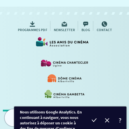
NOUS CONTACTER
AUTRES RENDEZ-VOUS
PROGRAMMES PDF
NEWSLETTER
BLOG
CONTACT
Nous utilisons Google Analytics. En
continuant à naviguer, vous nous
Mentions légales
-
Contact
FILMS
HORAIRES
EVÈNEMENTS
TARIFS
autorisez à déposer un cookie à
des fins de mesures d'audience.
Conception et développement
Créalp
-
Inscription
-
Connexion