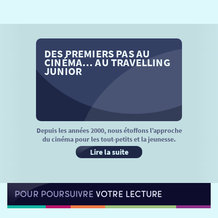
SÉANCES SPÉCIALES
RETOUR
TARIFS
RETOUR
RETOUR
DES PREMIERS PAS AU
LA SÉLECTION DES AMIS DU CINÉMA & LES FILMS
THÉ CINÉ
RETOUR
CINÉMA… AU TRAVELLING
D’ACTUALITÉS
JUNIOR
ATELIERS PRATIQUES
HISTORIQUE
NOS SALLES
FILMS
RÉTRO VISION
LES DISPOSITIFS NATIONAUX
VISITE DE CABINE
ADHÉRER
LE REX
Depuis les années 2000, nous étoffons l’approche
du cinéma pour les tout-petits et la jeunesse.
HORAIRES
LA PROG QUI OSE
LES ATELIERS EN CLASSE
Lire la suite
STAGES VIDÉO
PARTENAIRES
LE DORON
POUR POURSUIVRE
VOTRE LECTURE
JEUNESSE
MON COMPTE