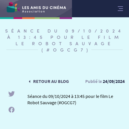
Aller
au
contenu
SÉANCE DU 09/10/2024
À 13:45 POUR LE FILM
LE ROBOT SAUVAGE
(#OGCG7)
RETOUR AU BLOG
Publié le
24/09/2024
Séance du 09/10/2024 à 13:45 pour le film Le
Robot Sauvage (#OGCG7)
RETOUR
RETOUR