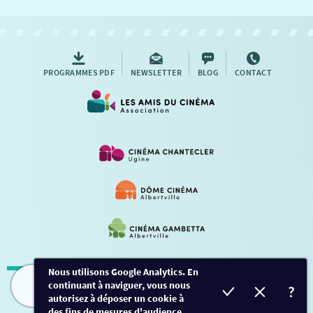
NOUS CONTACTER
AUTRES RENDEZ-VOUS
PROGRAMMES PDF
NEWSLETTER
BLOG
CONTACT
Nous utilisons Google Analytics. En
continuant à naviguer, vous nous
Mentions légales
-
Contact
FILMS
HORAIRES
EVÈNEMENTS
TARIFS
autorisez à déposer un cookie à
des fins de mesures d'audience.
Conception et développement
Créalp
-
Inscription
-
Connexion