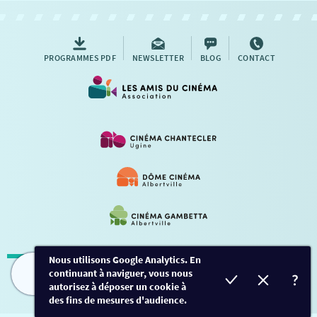
AUTRES RENDEZ-VOUS
PROGRAMMES PDF
NEWSLETTER
BLOG
CONTACT
Nous utilisons Google Analytics. En
continuant à naviguer, vous nous
Mentions légales
-
Contact
FILMS
HORAIRES
EVÈNEMENTS
TARIFS
autorisez à déposer un cookie à
des fins de mesures d'audience.
Conception et développement
Créalp
-
Inscription
-
Connexion
Ce site est protégé par Google ReCaptcha. -
Confidentialité
-
Conditions