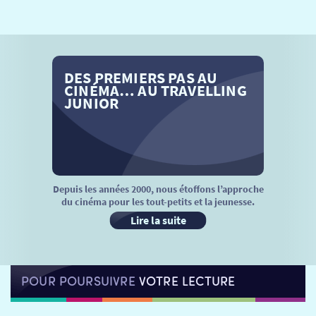
SÉANCES SPÉCIALES
RETOUR
TARIFS
RETOUR
RETOUR
DES PREMIERS PAS AU
LA SÉLECTION DES AMIS DU CINÉMA & LES FILMS
THÉ CINÉ
RETOUR
CINÉMA… AU TRAVELLING
D’ACTUALITÉS
JUNIOR
ATELIERS PRATIQUES
HISTORIQUE
NOS SALLES
FILMS
RÉTRO VISION
LES DISPOSITIFS NATIONAUX
VISITE DE CABINE
ADHÉRER
LE REX
Depuis les années 2000, nous étoffons l’approche
du cinéma pour les tout-petits et la jeunesse.
HORAIRES
LA PROG QUI OSE
LES ATELIERS EN CLASSE
Lire la suite
STAGES VIDÉO
PARTENAIRES
LE DORON
POUR POURSUIVRE
VOTRE LECTURE
JEUNESSE
MON COMPTE