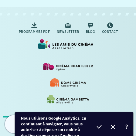
NOUS CONTACTER
AUTRES RENDEZ-VOUS
PROGRAMMES PDF
NEWSLETTER
BLOG
CONTACT
Nous utilisons Google Analytics. En
continuant à naviguer, vous nous
Mentions légales
-
Contact
FILMS
HORAIRES
EVÈNEMENTS
TARIFS
autorisez à déposer un cookie à
des fins de mesures d'audience.
Conception et développement
Créalp
-
Inscription
-
Connexion