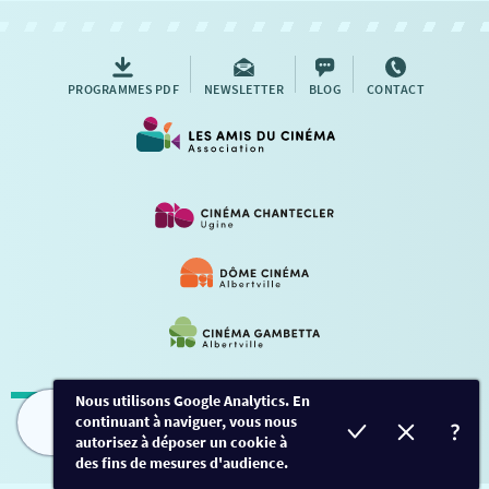
AUTRES RENDEZ-VOUS
PROGRAMMES PDF
NEWSLETTER
BLOG
CONTACT
Nous utilisons Google Analytics. En
continuant à naviguer, vous nous
Mentions légales
-
Contact
FILMS
HORAIRES
EVÈNEMENTS
TARIFS
autorisez à déposer un cookie à
des fins de mesures d'audience.
Conception et développement
Créalp
-
Inscription
-
Connexion
Ce site est protégé par Google ReCaptcha. -
Confidentialité
-
Conditions