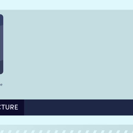
he
CTURE