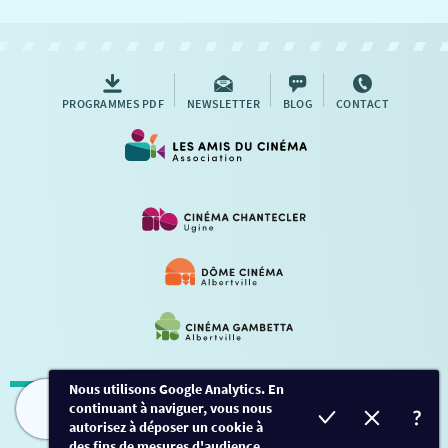
NOUS CONTACTER
AUTRES RENDEZ-VOUS
PROGRAMMES PDF
NEWSLETTER
BLOG
CONTACT
Nous utilisons Google Analytics. En
continuant à naviguer, vous nous
Mentions légales
-
Contact
FILMS
HORAIRES
EVÈNEMENTS
TARIFS
autorisez à déposer un cookie à
des fins de mesures d'audience.
Conception et développement
Créalp
-
Inscription
-
Connexion