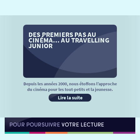
SÉANCES SPÉCIALES
RETOUR
TARIFS
RETOUR
RETOUR
DES PREMIERS PAS AU
LA SÉLECTION DES AMIS DU CINÉMA & LES FILMS
THÉ CINÉ
RETOUR
CINÉMA… AU TRAVELLING
D’ACTUALITÉS
JUNIOR
ATELIERS PRATIQUES
HISTORIQUE
NOS SALLES
FILMS
RÉTRO VISION
LES DISPOSITIFS NATIONAUX
VISITE DE CABINE
ADHÉRER
LE REX
Depuis les années 2000, nous étoffons l’approche
du cinéma pour les tout-petits et la jeunesse.
HORAIRES
LA PROG QUI OSE
LES ATELIERS EN CLASSE
Lire la suite
STAGES VIDÉO
PARTENAIRES
LE DORON
POUR POURSUIVRE
VOTRE LECTURE
JEUNESSE
MON COMPTE