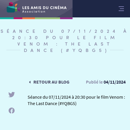
Aller
au
contenu
SÉANCE DU 07/11/2024 À
20:30 POUR LE FILM
VENOM : THE LAST
DANCE (#YQBG5)
RETOUR AU BLOG
Publié le
04/11/2024
Séance du 07/11/2024 à 20:30 pour le film Venom :
The Last Dance (#YQBG5)
RETOUR
RETOUR