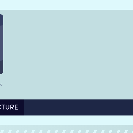
he
CTURE