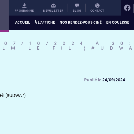
PROGRAMME
NEWSLETTER
BLOG
CONTACT
ACCUEIL
À L’AFFICHE
NOS RENDEZ-VOUS CINÉ
EN COULISSE
 07/10/2024 À 20
ILM LE FIL (#UDW
Publié le
24/09/2024
 Fil (#UDWA7)