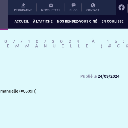
PROGRAMME
NEWSLETTER
BLOG
CONTACT
ACCUEIL
À L’AFFICHE
NOS RENDEZ-VOUS CINÉ
EN COULISSE
 07/10/2024 À 15
M EMMANUELLE (#C
Publié le
24/09/2024
Emmanuelle (#C609H)