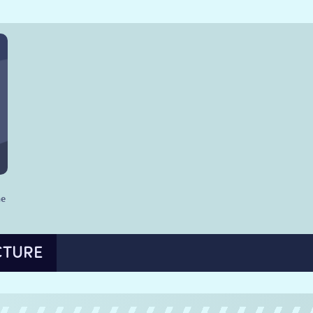
he
CTURE