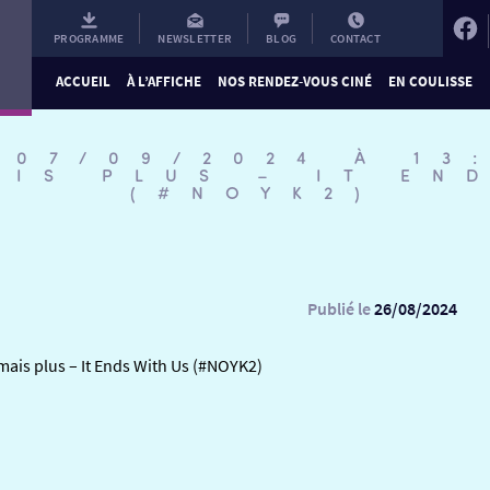
PROGRAMME
NEWSLETTER
BLOG
CONTACT
ACCUEIL
À L’AFFICHE
NOS RENDEZ-VOUS CINÉ
EN COULISSE
 07/09/2024 À 13
AIS PLUS – IT EN
(#NOYK2)
Publié le
26/08/2024
mais plus – It Ends With Us (#NOYK2)